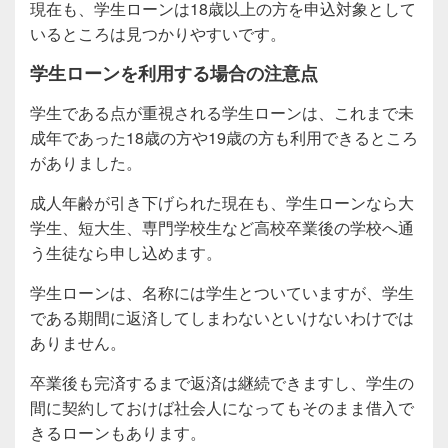
現在も、学生ローンは18歳以上の方を申込対象として
いるところは見つかりやすいです。
学生ローンを利用する場合の注意点
学生である点が重視される学生ローンは、これまで未
成年であった18歳の方や19歳の方も利用できるところ
がありました。
成人年齢が引き下げられた現在も、学生ローンなら大
学生、短大生、専門学校生など高校卒業後の学校へ通
う生徒なら申し込めます。
学生ローンは、名称には学生とついていますが、学生
である期間に返済してしまわないといけないわけでは
ありません。
卒業後も完済するまで返済は継続できますし、学生の
間に契約しておけば社会人になってもそのまま借入で
きるローンもあります。