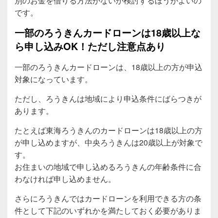
別のお金を借りる方法がないか検討するほうがよいの
です。
一部のろうきんカードローンは18歳以上な
ら申し込みOK！ただし注意点あり
一部のろうきんカードローンは、18歳以上の方が申込
対象になっています。
ただし、ろうきんは地域により申込条件にばらつきが
あります。
たとえば東海ろうきんのカードローンは18歳以上の方
が申し込めますが、中央ろうきんは20歳以上が対象で
す。
お住まいの地域で申し込めるろうきんの年齢条件に合
わなければ申し込めません。
さらにろうきんではカードローンを利用できる方の条
件として下記のいずれかを満たしておく必要がありま