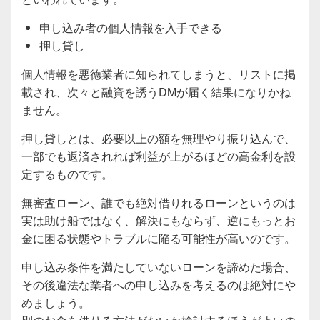
申し込み者の個人情報を入手できる
押し貸し
個人情報を悪徳業者に知られてしまうと、リストに掲
載され、次々と融資を誘うDMが届く結果になりかね
ません。
押し貸しとは、必要以上の額を無理やり振り込んで、
一部でも返済されれば利益が上がるほどの高金利を設
定するものです。
無審査ローン、誰でも絶対借りれるローンというのは
実は助け船ではなく、解決にもならず、逆にもっとお
金に困る状態やトラブルに陥る可能性が高いのです。
申し込み条件を満たしていないローンを諦めた場合、
その後違法な業者への申し込みを考えるのは絶対にや
めましょう。