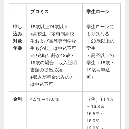
–
プロミス
学生ローン
申し
18歳以上74歳以下
学生ローンに
込み
※高校生（定時制高校
より異なる
対象
生および高等専門学校
・20歳以上の
年齢
生も含む）は申込不可
学生
※申込時年齢が18歳・
・高卒以上の
19歳の場合、収入証明
学生（18歳・
書類の提出必須
19歳も申込
※収入が年金のみの方
可）
は申込不可
金利
4.5％～17.8％
（例）14.4％
～16.8％
16.5％～
18.0％
12.0％～