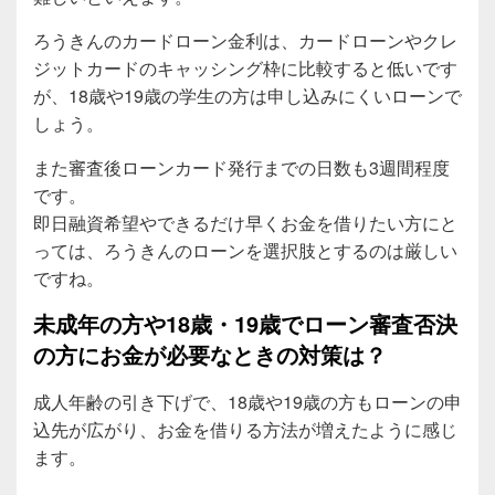
ろうきんのカードローン金利は、カードローンやクレ
ジットカードのキャッシング枠に比較すると低いです
が、18歳や19歳の学生の方は申し込みにくいローンで
しょう。
また審査後ローンカード発行までの日数も3週間程度
です。
即日融資希望やできるだけ早くお金を借りたい方にと
っては、ろうきんのローンを選択肢とするのは厳しい
ですね。
未成年の方や18歳・19歳でローン審査否決
の方にお金が必要なときの対策は？
成人年齢の引き下げで、18歳や19歳の方もローンの申
込先が広がり、お金を借りる方法が増えたように感じ
ます。