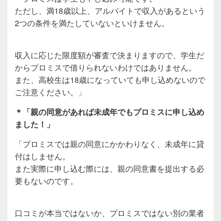
ただし、満18歳以上、アルバイトで収入があるという
2つの条件を満たしていないといけません。
収入に応じた限度額が審査で決まりますので、学生だ
からプロミスで借りられないわけではありません。
また、高校生は18歳になっていても申し込めないので
ご注意ください。」
＊「親の同意があれば未成年でもプロミスに申し込め
ました！」
「プロミスでは親の同意にかかわりなく、未成年に貸
付はしません。
また実際に申し込む際には、親の同意書を提出する必
要もないのです。
口コミが本当ではないか、プロミスではない別の業者