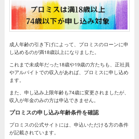
成人年齢の引き下げによって、プロミスのローンに申
し込めるのが満18歳以上になりました。
これまで未成年だった18歳や19歳の方たちも、正社員
やアルバイトでの収入があれば、プロミスに申し込め
ます。
また、申し込み上限年齢も74歳に変更されましたが、
収入が年金のみの方は申込できません。
プロミスの申し込み年齢条件を確認
プロミスの公式サイトには、申込いただける方の条件
が記載されています。