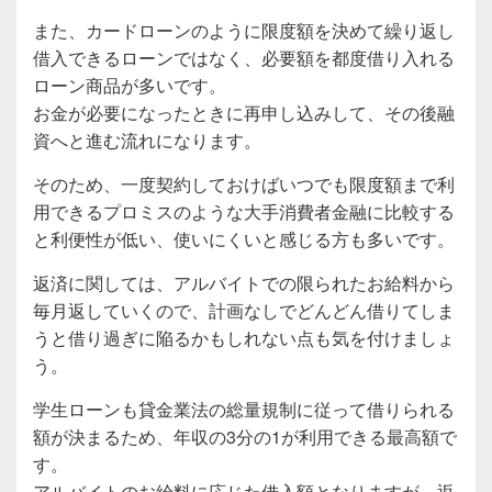
また、カードローンのように限度額を決めて繰り返し
借入できるローンではなく、必要額を都度借り入れる
ローン商品が多いです。
お金が必要になったときに再申し込みして、その後融
資へと進む流れになります。
そのため、一度契約しておけばいつでも限度額まで利
用できるプロミスのような大手消費者金融に比較する
と利便性が低い、使いにくいと感じる方も多いです。
返済に関しては、アルバイトでの限られたお給料から
毎月返していくので、計画なしでどんどん借りてしま
うと借り過ぎに陥るかもしれない点も気を付けましょ
う。
学生ローンも貸金業法の総量規制に従って借りられる
額が決まるため、年収の3分の1が利用できる最高額で
す。
アルバイトのお給料に応じた借入額となりますが、返