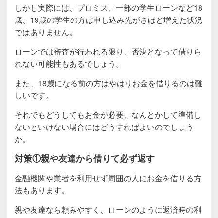
しかし実際には、プロミス、一部の学生ローンなど18
歳、19歳の学生の方は申し込み先がさほど増えた状況
ではありません。
ローンでは審査が行われる限り、否決となって借りら
れない可能性もあるでしょう。
また、18歳になる前の方はやはりお金を借りるのは難
しいです。
それでもどうしてもお金が必要、なんとかして準備し
ないといけない場合にはどうすればよいのでしょう
か。
対策①親や友達から借りて必ず返す
金融機関や業者を利用せず周囲の人にお金を借りる方
法もあります。
親や友達なら頼みやすく、ローンのように返済時の利