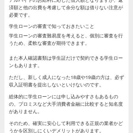
済額と他の出費を考慮して余分な額は借りない注意が
必要です。
学生ローンの審査で知っておきたいこと
学生ローンの審査難易度を考えると、個別に審査を行
うため、柔軟な審査が期待できます。
また本人確認書類は学生証だけで契約できる学生ロー
ンもあります。
ただし、新しく成人になった18歳や19歳の方は、必ず
収入証明書を提出しないといけないのです。
総体的に学生ローンには申し込みやすさもあるもの
の、プロミスなど大手消費者金融に比較すると知名度
がありません。
そのため、確実に安心して利用できる正規の業者かど
うかを区別しにくいデメリットがあります。