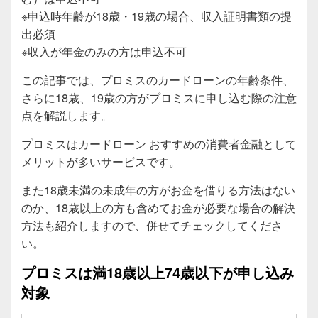
※申込時年齢が18歳・19歳の場合、収入証明書類の提
出必須
※収入が年金のみの方は申込不可
この記事では、プロミスのカードローンの年齢条件、
さらに18歳、19歳の方がプロミスに申し込む際の注意
点を解説します。
プロミスはカードローン おすすめの消費者金融として
メリットが多いサービスです。
また18歳未満の未成年の方がお金を借りる方法はない
のか、18歳以上の方も含めてお金が必要な場合の解決
方法も紹介しますので、併せてチェックしてくださ
い。
プロミスは満18歳以上74歳以下が申し込み
対象