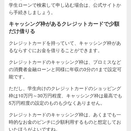
学生ローンで検索して申し込む場合は、公式サイトか
ら手続きしましょう。
キャッシング枠があるクレジットカードで少額
だけ借りる
クレジットカードを持っていて、キャッシング枠があ
るならすぐにお金を借りることができます。
クレジットカードのキャッシング枠は、プロミスなど
の消費者金融ローンと同様に年収の3分の1まで設定可
能です。
ただし、学生向けのクレジットカードのショッピング
枠は10万円～30万円程度、キャッシング枠は最高でも
5万円程度の設定のものも少なくありません。
クレジットカードのキャッシング枠は、あくまでも一
時的なお金のピンチに少額利用するものと想定してお
いたほうがよいですね。