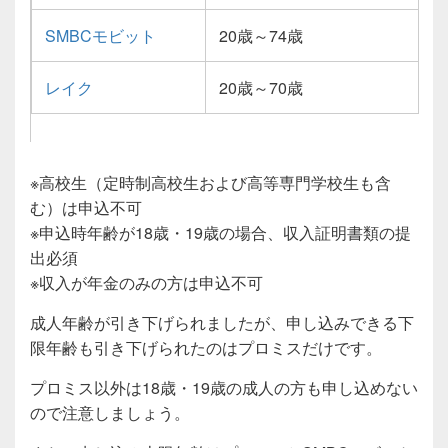
SMBCモビット
20歳～74歳
レイク
20歳～70歳
※高校生（定時制高校生および高等専門学校生も含
む）は申込不可
※申込時年齢が18歳・19歳の場合、収入証明書類の提
出必須
※収入が年金のみの方は申込不可
成人年齢が引き下げられましたが、申し込みできる下
限年齢も引き下げられたのはプロミスだけです。
プロミス以外は18歳・19歳の成人の方も申し込めない
ので注意しましょう。