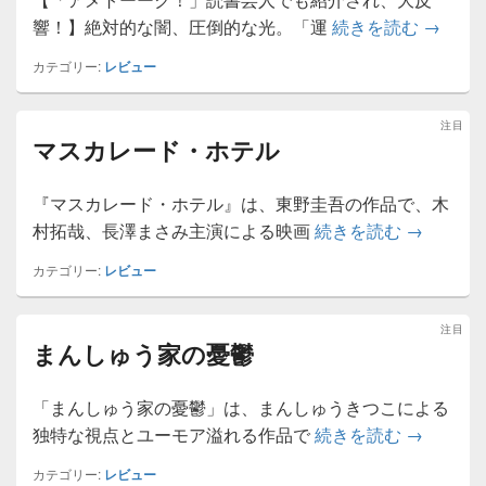
教団X
響！】絶対的な闇、圧倒的な光。「運
続きを読む
→
カテゴリー:
レビュー
注目
マスカレード・ホテル
2026年8月10日
に
renzaburo.jp
が投稿
『マスカレード・ホテル』は、東野圭吾の作品で、木
マスカレ
村拓哉、長澤まさみ主演による映画
続きを読む
→
カテゴリー:
レビュー
注目
まんしゅう家の憂鬱
2026年8月10日
に
renzaburo.jp
が投稿
「まんしゅう家の憂鬱」は、まんしゅうきつこによる
まんしゅ
独特な視点とユーモア溢れる作品で
続きを読む
→
カテゴリー:
レビュー