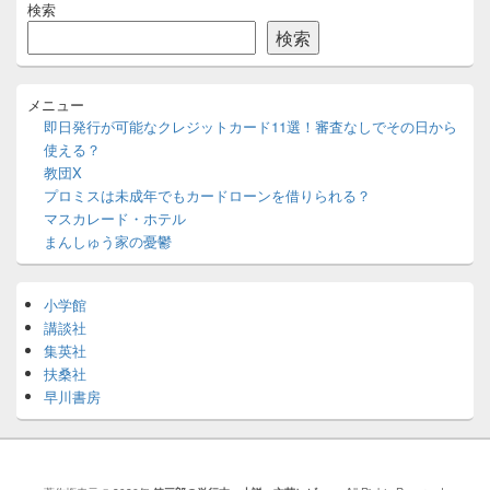
検索
イ
ン
検索
サ
イ
ド
メニュー
バ
即日発行が可能なクレジットカード11選！審査なしでその日から
ー
使える？
ウ
ィ
教団X
ジ
プロミスは未成年でもカードローンを借りられる？
ェ
マスカレード・ホテル
ッ
まんしゅう家の憂鬱
ト
エ
リ
小学館
ア
講談社
集英社
扶桑社
早川書房