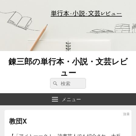
錬三郎の単行本・小説・文芸レビ
ュー
検
検
索:
索
メニュー
注目
教団X
2026年8月10日
に
renzaburo.jp
が投稿
【「アメトーーク！」読書芸人でも紹介され、大反