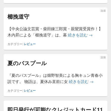
注目
櫛挽道守
2026年8月9日
に
renzaburo.jp
が投稿
【中央公論文芸賞・柴田錬三郎賞・親鸞賞受賞作！】
櫛挽道守
木内昇による「櫛挽道守」は、幕
続きを読む
→
カテゴリー:
レビュー
注目
夏のバスプール
2026年8月9日
に
renzaburo.jp
が投稿
『夏のバスプール』は畑野智美による胸キュン青春小
夏のバスプ
説です。 物語は、夏休み直前に女
続きを読む
→
カテゴリー:
レビュー
即日発行が可能なクレジットカード11